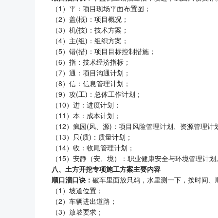
（1）平：项目现场平面布置图；
（2）盖(概)：项目概况；
（3）机(技)：技术方案；
（4）主(组)：组织方案；
（5）错(措)：项目目标控制措施；
（6）指：技术经济指标；
（7）通：项目沟通计划；
（8）信：信息管理计划；
（9）攻(工)：总体工作计划；
（10）进：进度计划；
（11）本：成本计划；
（12）疯园(风、源)：项目风险管理计划、资源管理计
（13）只(质)：质量计划；
（14）收：收尾管理计划；
（15）安静（安、境）：职业健康安全与环境管理计划
八、土方开挖专项施工方案主要内容
顺口溜口诀：
破车里面放只鸡，水里测一下，按时间、
（1）坡道位置；
（2）车辆进出道路；
（3）放坡要求；