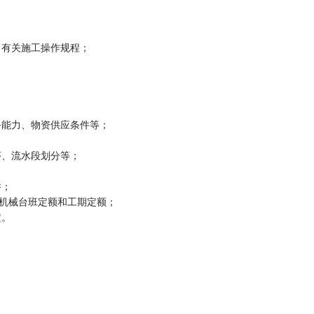
；
，有关施工操作规程；
备能力、物资供应条件等；
序、流水段划分等；
件；
、机械台班定额和工期定额；
定。