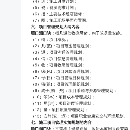
（4）进：施工进度计划；
（5）资：资源需求计划；
（6）指：主要技术经济指标；
（7）图：施工现场平面布置图。
六、项目管理规划大纲内容
顺口溜口诀：
概凡通信收疯母猪，狗子笨尽量安静。
（1）概：项目概况；
（2）凡(范)：项目范围管理规划；
（3）通：项目沟通管理规划；
（4）信：项目信息管理规划；
（5）收：项目收尾管理规划；
（6）疯(风)：项目风险管理规划；
（7）母(目)：项目管理目标规划；
（8）猪(组)：项目管理组织规划；
（9）狗子(购、资)：项目采购与资源管理规划；
（10）笨(本)：项目成本管理规划；
（11）尽(进)：项目进度管理规划；
（12）量：项目质量管理规划；
（13）安静(安、境)：项目职业健康安全与环境规划。
七、施工项目管理实施规划的内容
顺口溜口诀：
平盖机主错指通信，攻进本疯园只收安静