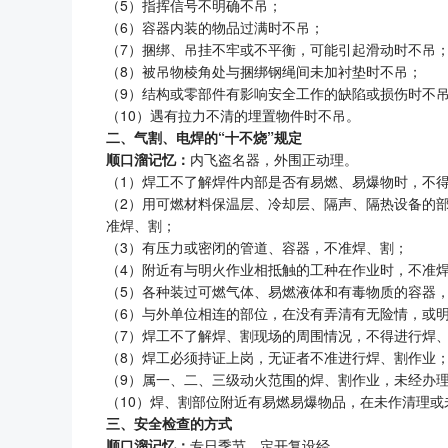
（5）指挥信号不明确不吊；
（6）容器内装的物品过满时不吊；
（7）捆绑、吊挂不牢或不平衡，可能引起滑动时不吊
（8）被吊物棱角处与捆绑钢绳间未加衬垫时不吊；
（9）结构或零部件有影响安全工作的缺陷或损伤时不
（10）遇有拉力不清的埋置物件时不吊。
二、气割、电焊的“十不烧”规定
顺口溜记忆：
内飞盗名器，外围正动理。
（1）焊工不了解焊件内部是否有易燃、易爆物时，不
（2）用可燃材料保温层、冷却层、隔声、隔热设备的
准焊、割；
（3）有压力或密闭的管道、容器，不准焊、割；
（4）附近有与明火作业相抵触的工种在作业时，不准
（5）各种装过可燃气体、易燃液体和有毒物质的容器
（6）与外单位相连的部位，在没有弄清有无险情，或
（7）焊工不了解焊、割现场的周围情况，不得进行焊
（8）焊工必须持证上岗，无证者不准进行焊、割作业
（9）属一、二、三级动火范围的焊、割作业，未经办
（10）焊、割部位附近有易燃易爆物品，在未作清理
三、安全检查的方式
顺口溜记忆：
专日季节，定开复设经。