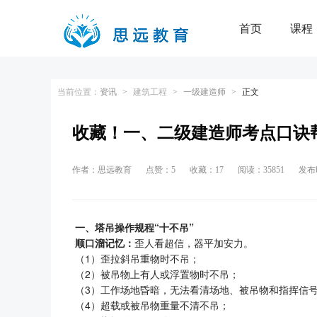
首页
课程
|
用户登
当前位置：
资讯
>
建筑工程
>
一级建造师
>
正文
收藏！一、二级建造师考点口诀
作者：思远教育
点赞：5
收藏：17
阅读：35851
发布时
一、塔吊操作规程“十不吊”
顺口溜记忆：
歪人看超信，器平加安力。
（1）歪拉斜吊重物时不吊；
（2）被吊物上有人或浮置物时不吊；
（3）工作场地昏暗，无法看清场地、被吊物和指挥信
（4）超载或被吊物重量不清不吊；