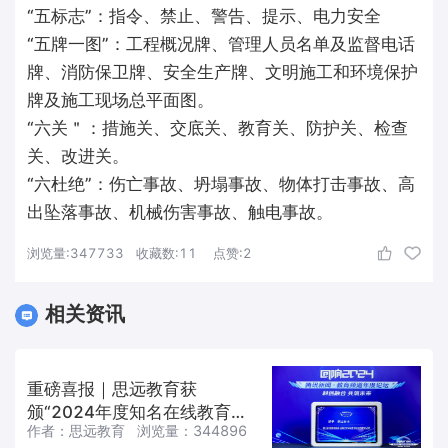
“五标志”：指令、禁止、警告、提示、电力安全
“五牌一图”：工程概况牌、管理人员名单及监督电话
牌、消防保卫牌、安全生产牌、文明施工和环境保护
牌及施工现场总平面图。
“六关＂：措施关、交底关、教育关、防护关、检查
关、改进关。
“六杜绝”：伤亡事故、坍塌事故、物体打击事故、高
出坠落事故、机械伤害事故、触电事故。
浏览量:
347733
收藏数:
11
点赞:
2
相关资讯
重磅喜报｜思远教育获
颁“2024年度知名在线教育品
作者：
思远教育
浏览量：
344896
牌”殊荣