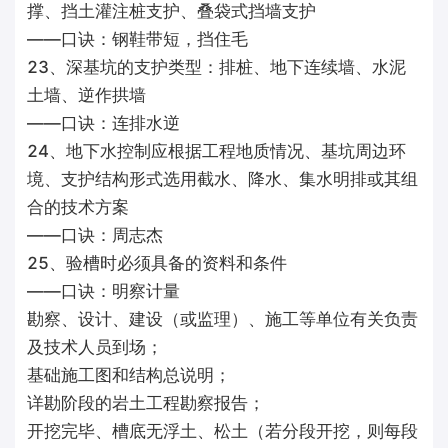
撑、挡土灌注桩支护、叠袋式挡墙支护
——口诀：钢鞋带短，挡住毛
23、深基坑的支护类型：排桩、地下连续墙、水泥
土墙、逆作拱墙
——口诀：连排水逆
24、地下水控制应根据工程地质情况、基坑周边环
境、支护结构形式选用截水、降水、集水明排或其组
合的技术方案
——口诀：周志杰
25、验槽时必须具备的资料和条件
——口诀：明察计量
勘察、设计、建设（或监理）、施工等单位有关负责
及技术人员到场；
基础施工图和结构总说明；
详勘阶段的岩土工程勘察报告；
开挖完毕、槽底无浮土、松土（若分段开挖，则每段