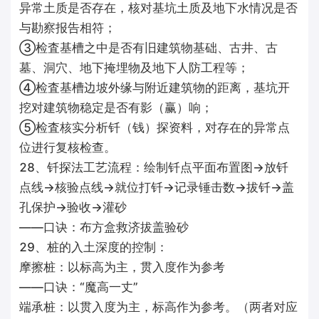
异常土质是否存在，核对基坑土质及地下水情况是否
与勘察报告相符；
③检査基槽之中是否有旧建筑物基础、古井、古
墓、洞穴、地下掩埋物及地下人防工程等；
④检査基槽边坡外缘与附近建筑物的距离，基坑开
挖对建筑物稳定是否有影（赢）响；
⑤检査核实分析钎（钱）探资料，对存在的异常点
位进行复核检查。
28、钎探法工艺流程：绘制钎点平面布置图→放钎
点线→核验点线→就位打钎→记录锤击数→拔钎→盖
孔保护→验收→灌砂
——口诀：布方盒救济拔盖验砂
29、桩的入土深度的控制：
摩擦桩：以标高为主，贯入度作为参考
——口诀：“魔高一丈”
端承桩：以贯入度为主，标高作为参考。（两者对应