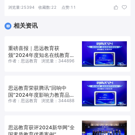
浏览量:
25394
收藏数:
22
点赞:
11
相关资讯
重磅喜报｜思远教育获
颁“2024年度知名在线教育品
作者：
思远教育
浏览量：
344896
牌”殊荣
思远教育荣获腾讯“回响中
国”2024年度影响力教育品牌
作者：
思远教育
浏览量：
344488
奖
思远教育获评2024新华网“全
国素质教育优秀案例”