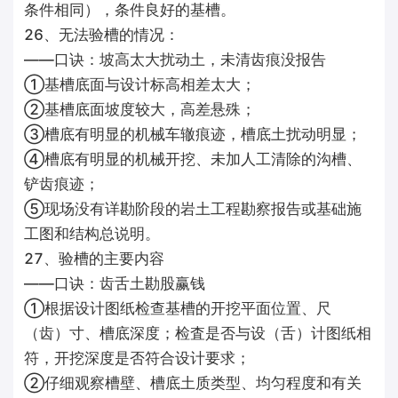
条件相同），条件良好的基槽。
26、无法验槽的情况：
——口诀：坡高太大扰动土，未清齿痕没报告
①基槽底面与设计标高相差太大；
②基槽底面坡度较大，高差悬殊；
③槽底有明显的机械车辙痕迹，槽底土扰动明显；
④槽底有明显的机械开挖、未加人工清除的沟槽、
铲齿痕迹；
⑤现场没有详勘阶段的岩土工程勘察报告或基础施
工图和结构总说明。
27、验槽的主要内容
——口诀：齿舌土勘股赢钱
①根据设计图纸检查基槽的开挖平面位置、尺
（齿）寸、槽底深度；检査是否与设（舌）计图纸相
符，开挖深度是否符合设计要求；
②仔细观察槽壁、槽底土质类型、均匀程度和有关