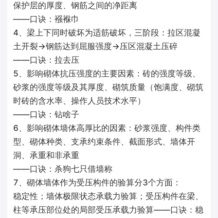
保护层的厚度、钢筋之间的净距离
——口诀：襁褓巾
4、梁上下同时破坏为适筋破坏，三阶段：拉区混凝
土开裂→钢筋达到屈服强度→压区混凝土压碎
——口诀：拉去压
5、影响砌体抗压强度的主要因素：砖的强度等级、
砂浆的强度等级及其厚度、砌筑质量（饱满度、砌筑
时砖的含水率、操作人员技术水平）
——口诀：钻啥子
6、影响砌体墙体高厚比的因素：砂浆强度、构件类
型、砌体种类、支承约束条件、截面形式、墙体开
洞、承重和非承重
——口诀：杀狗七只借墙称
7、砌体墙体作为受压构件的验算分3个方面：
稳定性；墙体极限状态承载力验算；受压构件在梁、
柱等承压部位处的局部受压承载力验算——口诀：稳