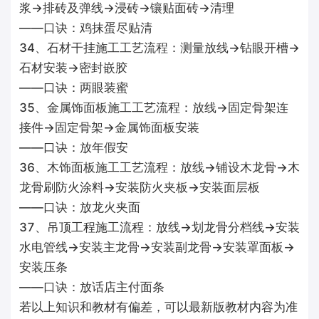
浆→排砖及弹线→浸砖→镶贴面砖→清理
——口诀：鸡抹蛋尽贴清
34、石材干挂施工工艺流程：测量放线→钻眼开槽→
石材安装→密封嵌胶
——口诀：两眼装蜜
35、金属饰面板施工工艺流程：放线→固定骨架连
接件→固定骨架→金属饰面板安装
——口诀：放年假安
36、木饰面板施工工艺流程：放线→铺设木龙骨→木
龙骨刷防火涂料→安装防火夹板→安装面层板
——口诀：放龙火夹面
37、吊顶工程施工流程：放线→划龙骨分档线→安装
水电管线→安装主龙骨→安装副龙骨→安装罩面板→
安装压条
——口诀：放话店主付面条
若以上知识和教材有偏差，可以最新版教材内容为准