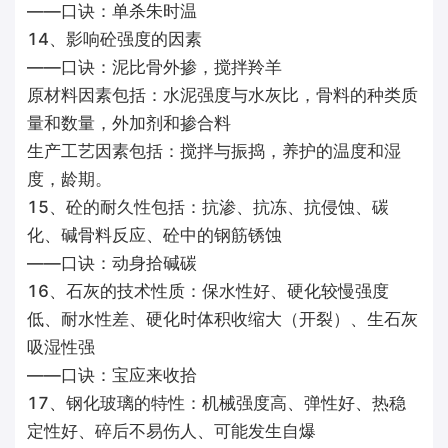
——口诀：单杀朱时温
14、影响砼强度的因素
——口诀：泥比骨外掺，搅拌羚羊
原材料因素包括：水泥强度与水灰比，骨料的种类质
量和数量，外加剂和掺合料
生产工艺因素包括：搅拌与振捣，养护的温度和湿
度，龄期。
15、砼的耐久性包括：抗渗、抗冻、抗侵蚀、碳
化、碱骨料反应、砼中的钢筋锈蚀
——口诀：动身拾碱碳
16、石灰的技术性质：保水性好、硬化较慢强度
低、耐水性差、硬化时体积收缩大（开裂）、生石灰
吸湿性强
——口诀：宝应来收拾
17、钢化玻璃的特性：机械强度高、弹性好、热稳
定性好、碎后不易伤人、可能发生自爆