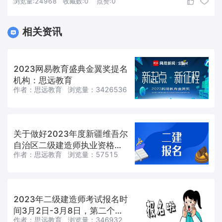
浏览量:
24968
收藏数:
0
点赞:
0
相关资讯
2023网易教育盛典金翼奖提名
机构：思远教育
作者：
思远教育
浏览量：
3426536
关于做好2023年度新疆维吾尔
自治区二级建造师执业资格考
作者：
思远教育
浏览量：
57515
试考务工作的通知
2023年二级建造师考试报名时
间3月2日-3月8日，第二个是
作者：
思远教育
浏览量：
346932
重庆市