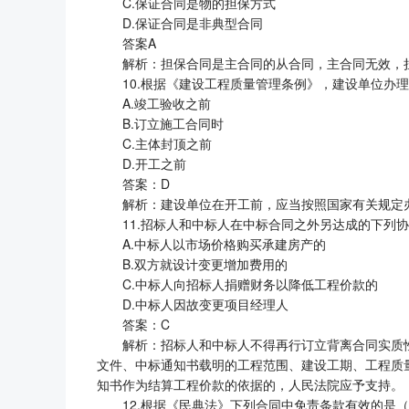
C.保证合同是物的担保方式
D.保证合同是非典型合同
答案A
解析：担保合同是主合同的从合同，主合同无效，
10.根据《建设工程质量管理条例》，建设单位办
A.竣工验收之前
B.订立施工合同时
C.主体封顶之前
D.开工之前
答案：D
解析：建设单位在开工前，应当按照国家有关规定
11.招标人和中标人在中标合同之外另达成的下列
A.中标人以市场价格购买承建房产的
B.双方就设计变更增加费用的
C.中标人向招标人捐赠财务以降低工程价款的
D.中标人因故变更项目经理人
答案：C
解析：招标人和中标人不得再行订立背离合同实质
文件、中标通知书载明的工程范围、建设工期、工程质
知书作为结算工程价款的依据的，人民法院应予支持。
12.根据《民典法》下列合同中免责条款有效的是