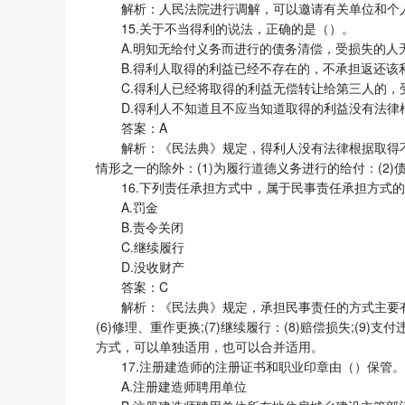
解析：人民法院进行调解，可以邀请有关单位和个
15.关于不当得利的说法，正确的是（）。
A.明知无给付义务而进行的债务清偿，受损失的人
B.得利人取得的利益已经不存在的，不承担返还该
C.得利人已经将取得的利益无偿转让给第三人的
D.得利人不知道且不应当知道取得的利益没有法
答案：A
解析：《民法典》规定，得利人没有法律根据取得
情形之一的除外：(1)为履行道德义务进行的给付：(2
16.下列责任承担方式中，属于民事责任承担方式
A.罚金
B.责令关闭
C.继续履行
D.没收财产
答案：C
解析：《民法典》规定，承担民事责任的方式主要有：(1
(6)修理、重作更换;(7)继续履行：(8)赔偿损失;(9)
方式，可以单独适用，也可以合并适用。
17.注册建造师的注册证书和职业印章由（）保管。
A.注册建造师聘用单位