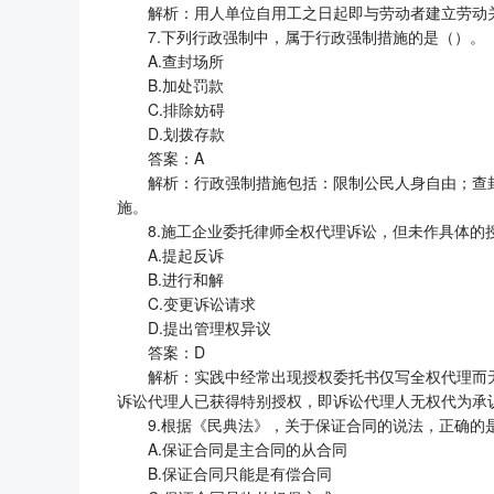
解析：用人单位自用工之日起即与劳动者建立劳动
7.下列行政强制中，属于行政强制措施的是（）。
A.查封场所
B.加处罚款
C.排除妨碍
D.划拨存款
答案：A
解析：行政强制措施包括：限制公民人身自由；查
施。
8.施工企业委托律师全权代理诉讼，但未作具体的
A.提起反诉
B.进行和解
C.变更诉讼请求
D.提出管理权异议
答案：D
解析：实践中经常出现授权委托书仅写全权代理而
诉讼代理人已获得特别授权，即诉讼代理人无权代为承
9.根据《民典法》，关于保证合同的说法，正确的
A.保证合同是主合同的从合同
B.保证合同只能是有偿合同