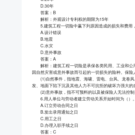
D.30年
答案：B
解析：外观设计专利权的期限为15年
5.建筑工程一切险中赢下列原因造成的损失和费用
A.设计错误
B.地震
C.水灾
D.意外事故
答案：A
解析：建筑工程一切险是承保各类民用、工业和公
因自然灾害或意外事故而引起的一切损失的险种。保险
(1)自然事件，指地震、海啸、雷电、台风、龙卷
发、地面下陷下沉及其他人力不可抗拒的破坏力强大的
(2)意外事故，指不可预料的以及被保险人无法控
6.用人单位与劳动者建立劳动关系开始时间为（）
A.订立劳动合同之日
B.发出录用通知之日
C.用工之日
D.办理入职手续之日
答案：C