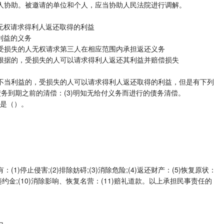
人协助。被邀请的单位和个人，应当协助人民法院进行调解。
无权请求得利人返还取得的利益
利益的义务
，受损失的人无权请求第三人在相应范围内承担返还义务
律根据的，受损失的人可以请求得利人返还其利益并赔偿损失
不当利益的，受损失的人可以请求得利人返还取得的利益，但是有下列
)债务到期之前的清偿：(3)明知无给付义务而进行的债务清偿。
的是（）。
)停止侵害;(2)排除妨碍;(3)消除危险;(4)返还财产：(5)恢复原状：
支付违约金;(10)消除影响、恢复名营：(11)赔礼道款。以上承担民事责任的