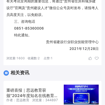
有关考试全周期的重要信息，将通过“贵州省住房和城乡建
设厅”官网及“贵州建设人才”微信公众号及时发布，请报考人
员高度关注，以免贻误。
三、咨询电话
0851-85360006
特此通知。
贵州省建设行业职业技能管理中心
2021年12月28日
浏览量:
1600
收藏数:
2
点赞:
1
相关资讯
重磅喜报｜思远教育获
颁“2024年度知名在线教育品
作者：
思远教育
浏览量：
344897
牌”殊荣